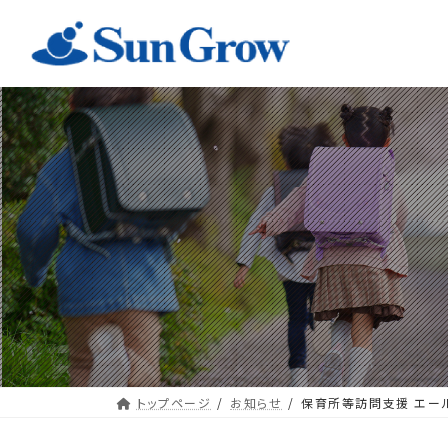
コ
ナ
ン
ビ
テ
ゲ
ン
ー
ツ
シ
へ
ョ
ス
ン
キ
に
ッ
移
プ
動
トップページ
お知らせ
保育所等訪問支援 エー