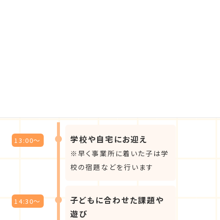
活動・教材準備
活動記録の作成
保護者さまとの連携・サポート
各種事務処理（Word・Excelの基本操作ができるとOK）
送迎（宮崎市内・車種：セレナ・シエンタ・軽自動車）など
スケジュール例
残業ほぼナシで、プライベート時間もしっかり確保できます。
学校や自宅にお迎え
13:00～
※早く事業所に着いた子は学
校の宿題などを行います
子どもに合わせた課題や
14:30～
遊び