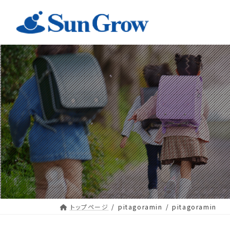
コ
ナ
ン
ビ
テ
ゲ
ン
ー
ツ
シ
へ
ョ
ス
ン
キ
に
ッ
移
プ
動
トップページ
pitagoramin
pitagoramin