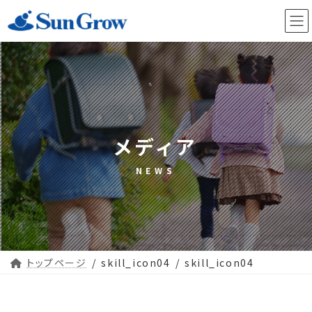
コ
ナ
ン
ビ
テ
ゲ
ン
ー
ツ
シ
へ
ョ
ス
ン
キ
に
ッ
移
プ
動
メディア
トップページ
skill_icon04
skill_icon04