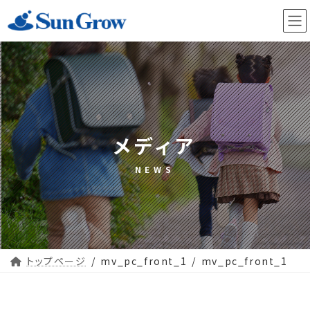
コ
ナ
ン
ビ
テ
ゲ
ン
ー
ツ
シ
へ
ョ
ス
ン
キ
に
ッ
移
プ
動
メディア
トップページ
mv_pc_front_1
mv_pc_front_1