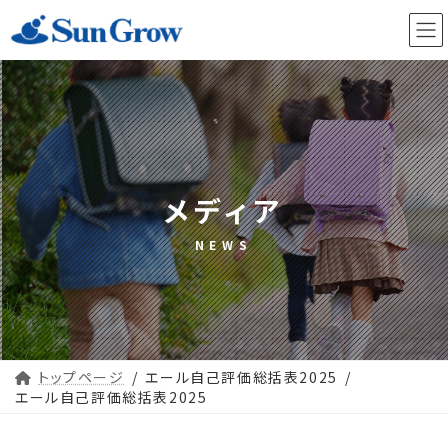
コ
ナ
ン
ビ
テ
ゲ
ン
ー
ツ
シ
へ
ョ
ス
ン
キ
に
ッ
移
プ
動
メディア
トップページ
エール自己評価総括表2025
エール自己評価総括表2025